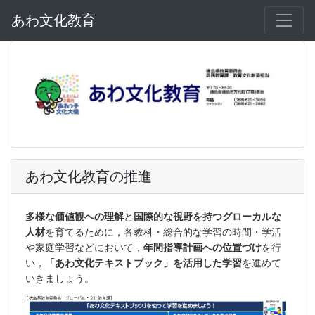
あわ文化教育
あわ文化教育の推進
多様な価値観への理解
と
国際的な視野を持つグローカルな
人材
を育てるために，各教科・総合的な学習の時間・学活
や家庭学習などにおいて，
年間指導計画への位置づけ
を行
い，
「あわ文化テキストブック」を活用した学習
を進めて
いきましょう。